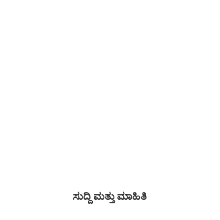
ಗ್ರಾಹಕರ ಯಾವುದೇ ಪ್ರತಿಕ್ರಿಯೆಗೆ
ಸಾಧ್ಯವಾದಷ್ಟು ಬೇಗ
ಉತ್ತರಿಸಲಾಗುವುದು.
ವಿವರಗಳು ವೀಕ್ಷಿಸಿ
ಸುದ್ದಿ ಮತ್ತು ಮಾಹಿತಿ