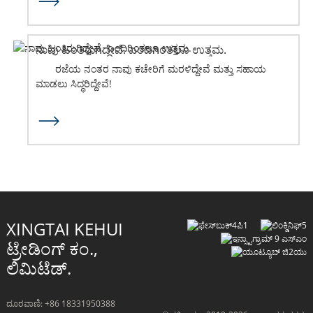
ನಾವು ಹಿಂತಿರುಗಿದ್ದೇವೆ. ಎಂದಿಗಿಂತಲೂ ಉತ್ತಮ.
ರಜೆಯ ನಂತರ ನಾವು ಕಚೇರಿಗೆ ಮರಳಿದ್ದೇವೆ ಮತ್ತು ಸಹಾಯ
ಮಾಡಲು ಸಿದ್ಧರಿದ್ದೇವೆ!
XINGTAI KEHUI
ಟ್ರೇಡಿಂಗ್ ಕಂ.,
ಲಿಮಿಟೆಡ್.
ದೂರವಾಣಿ: +86 18331950388