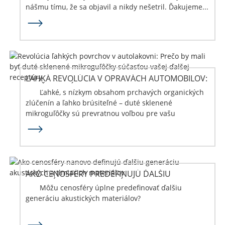
nášmu tímu, že sa objavil a nikdy nešetril. Ďakujeme...
ĽAHKÁ REVOLÚCIA V OPRAVÁCH AUTOMOBILOV:
PREČO DUTÉ...
Ľahké, s nízkym obsahom prchavých organických
zlúčenín a ľahko brúsiteľné – duté sklenené
mikroguľôčky sú prevratnou voľbou pre vašu
receptúru na opravy automobilov. Čítajte viac.
AKO CENOSFÉRY PREDEFINUJÚ ĎALŠIU
GENERÁCIU AKROBATICKÝCH...
Môžu cenosféry úplne predefinovať ďalšiu
generáciu akustických materiálov?