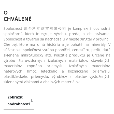
O
CHVÁLENÉ
Spoločnosť 邢台科汇商贸有限公司 je komplexná obchodná
spoločnosť, ktorá integruje výrobu, predaj a obstarávanie.
Spoločnosť a továreň sa nachádzajú v meste Xingtai v provincii
Che-pej, ktoré má dlhú históriu a je bohaté na minerály. V
súčasnosti spoločnosť vyrába popolček, cenosféru, perlit, duté
sklenené mikroguľôčky atď. Použitie produktu je určené na
výrobu žiaruvzdorných izolačných materiálov, stavebných
materiálov, ropného priemyslu, izolačných materiálov,
náterových hmôt, leteckého a kozmického priemyslu,
plastikárskeho priemyslu, výrobkov z plastov vystužených
sklenenými vláknami a obalových materiálov.
Zobraziť
podrobnosti