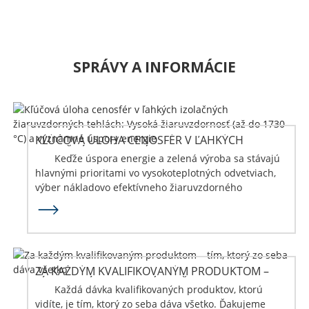
SPRÁVY A INFORMÁCIE
KĽÚČOVÁ ÚLOHA CENOSFÉR V ĽAHKÝCH
IZOLAČNÝCH MATERIÁLOCH...
Keďže úspora energie a zelená výroba sa stávajú
hlavnými prioritami vo vysokoteplotných odvetviach,
výber nákladovo efektívneho žiaruvzdorného
materiálu...
ZA KAŽDÝM KVALIFIKOVANÝM PRODUKTOM –
TÍM, KTORÝ ZO SEBA DÁVA VŠETKO
Každá dávka kvalifikovaných produktov, ktorú
vidíte, je tím, ktorý zo seba dáva všetko. Ďakujeme