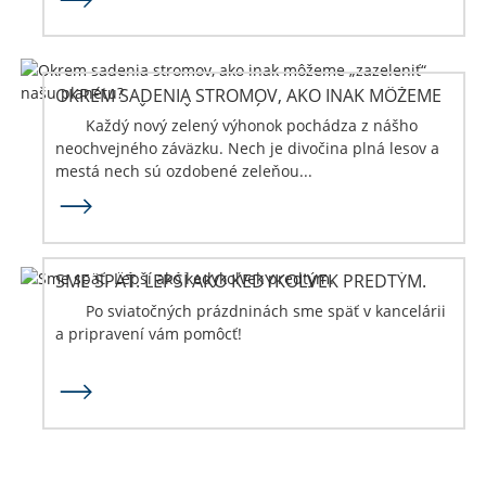
OKREM SADENIA STROMOV, AKO INAK MÔŽEME
„ZAZELENIŤ“ NAŠU PLANÉTU?
Každý nový zelený výhonok pochádza z nášho
neochvejného záväzku. Nech je divočina plná lesov a
mestá nech sú ozdobené zeleňou...
SME SPÄŤ. LEPŠÍ AKO KEDYKOĽVEK PREDTÝM.
Po sviatočných prázdninách sme späť v kancelárii
a pripravení vám pomôcť!