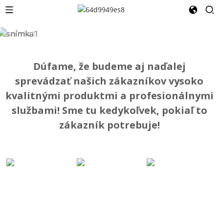
Dúfame, že budeme aj naďalej
sprevádzať našich zákazníkov vysoko
kvalitnými produktmi a profesionálnymi
službami! Sme tu kedykoľvek, pokiaľ to
zákazník potrebuje!
Stavebný
Stavebné
Žiaruvzdorný
Materiál
Materiály
Izolačný
Materiál