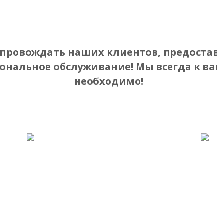
одукты
Видео
Области Применения
Новост
опровождать наших клиентов, предоста
нальное обслуживание! Мы всегда к ва
необходимо!
Строительные
Материалы