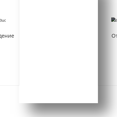
Производство и
контроль
качества
дение
О
Контроль качества продукции
начинается с сырья и
продолжается на протяжении
всего производственного
процесса.
Просмотреть подробности