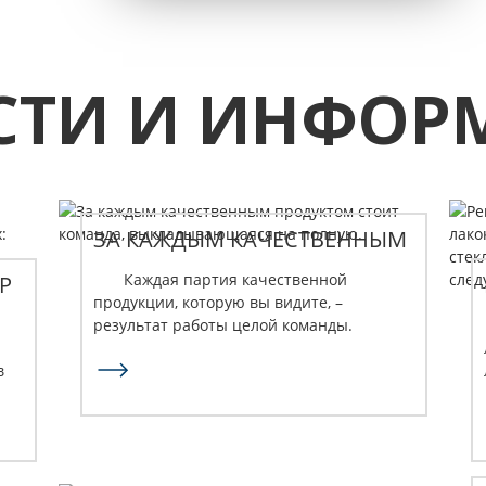
СТИ И ИНФОР
ЗА КАЖДЫМ КАЧЕСТВЕННЫМ
ПРОДУКТОМ СТОИТ
Каждая партия качественной
Р
КОМАНДА,
продукции, которую вы видите, –
ВЫКЛАДЫВАЮЩАЯСЯ НА
результат работы целой команды.
ПОЛНУЮ.
Спасибо нашей команде за то, что вы
в
всегда на связи и никогда не халтурите.
Спасибо...
и
..