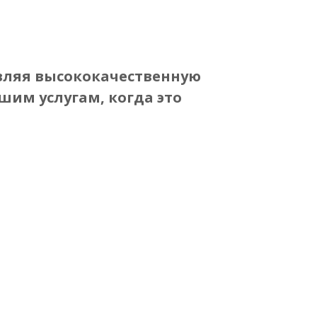
и
Связаться С Нами
Russian
вляя высококачественную
шим услугам, когда это
Огнеупорный
Изоляционный
Материал