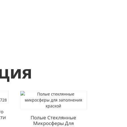
кция
Макроси
го
Полипр
сти
Волокно (
Полые Стеклянные
Микросферы Для