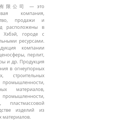
有限公司 — это
овая компания,
ство, продажи и
од расположены в
 Хэбэй, городе с
льными ресурсами.
дукция компании
ценосферы, перлит,
ры и др. Продукция
ния в огнеупорных
х, строительных
промышленности,
ных материалов,
мышленности,
и, пластмассовой
дстве изделий из
х материалов.