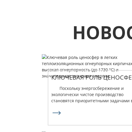
НОВО
КЛЮЧЕВАЯ РОЛЬ ЦЕНОСФЕ
В ЛЕГКИХ
Поскольку энергосбережение и
ТЕПЛОИЗОЛЯЦИОННЫХ
экологически чистое производство
МАТЕРИАЛАХ...
становятся приоритетными задачами 
высокотемпературных отраслях
промышленности, выбор экономическ
эффективных огнеупорных материалов.