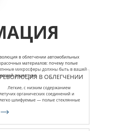
МАЦИЯ
РЕВОЛЮЦИЯ В ОБЛЕГЧЕНИИ
КУЗОВА АВТОМОБИЛЕЙ:
Легкие, с низким содержанием
ПОЧЕМУ ИМЕННО ПОЛЫЕ G-
летучих органических соединений и
ОБРАЗНЫЕ ПРОФИЛИ...
легко шлифуемые — полые стеклянные
микросферы — это то, что нужно вашей
формуле для ремонта автомобилей.
Подробнее.