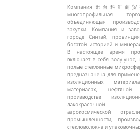
Компания 邢台科汇商贸
многопрофильная торг
объединяющая производ
закупки. Компания и зав
городе Синтай, провинция
богатой историей и минера
В настоящее время про
включает в себя золу-унос, 
полые стеклянные микросфе
предназначена для примене
изоляционных материала
материалах, нефтяной 
производстве изоляцион
лакокрасочной про
аэрокосмической отрасл
промышленности, произво
стекловолокна и упаковочны