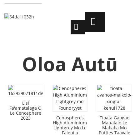
Oloa Autū
Lisi
Fa'amatalaga O
Le Cenosphere
Cenospheres
Tioata Gaogao
2023
High Aluminium
Maualalo Le
Lightgrey Mo Le
Mafiafia Mo
Faleuila
Putties Taavale