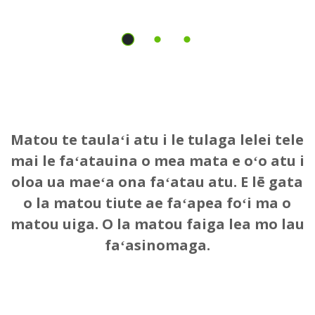
Matou te taulaʻi atu i le tulaga lelei tele
mai le faʻatauina o mea mata e oʻo atu i
oloa ua maeʻa ona faʻatau atu. E lē gata
o la matou tiute ae faʻapea foʻi ma o
matou uiga. O la matou faiga lea mo lau
faʻasinomaga.