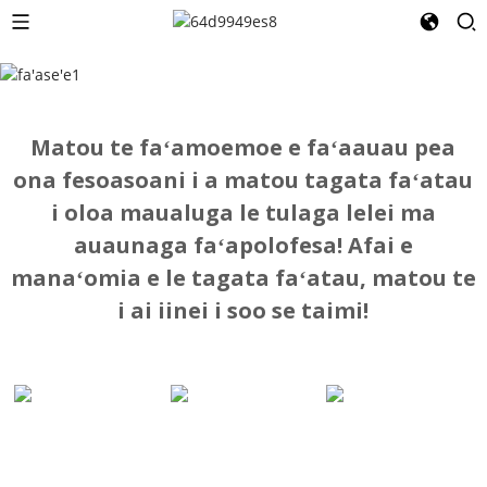
Matou te faʻamoemoe e faʻaauau pea
ona fesoasoani i a matou tagata faʻatau
i oloa maualuga le tulaga lelei ma
auaunaga faʻapolofesa! Afai e
manaʻomia e le tagata faʻatau, matou te
i ai iinei i soo se taimi!
Meafaitino
Meafaitino
Mea E
Faufale
Faufale
Fa'amama
Ai Mea E