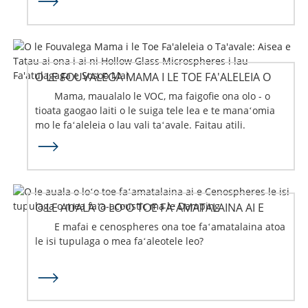
O LE FOUVALEGA MAMA I LE TOE FA'ALELEIA O
TA'AVALE: AISEA E FA'APUTU AI MEA...
Mama, maualalo le VOC, ma faigofie ona olo - o
tioata gaogao laiti o le suiga tele lea e te manaʻomia
mo le faʻaleleia o lau vali taʻavale. Faitau atili.
O LE AUALA O LOʻO TOE FAʻAMATALAINA AI E
CENOSPHERES LE ISI TUPULAGA O ACO...
E mafai e cenospheres ona toe faʻamatalaina atoa
le isi tupulaga o mea faʻaleotele leo?