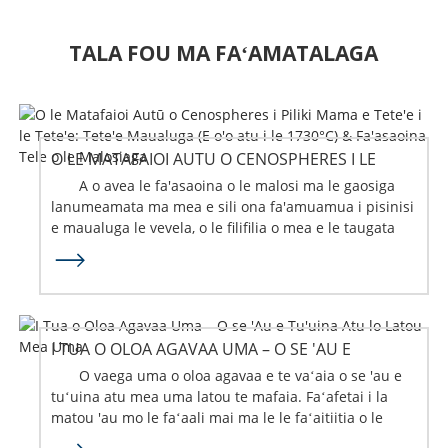
TALA FOU MA FAʻAMATALAGA
O LE MATAFAIOI AUTU O CENOSPHERES I LE
FA'AVEVELA MAMA ...
A o avea le fa'asaoina o le malosi ma le gaosiga
lanumeamata ma mea e sili ona fa'amuamua i pisinisi
e maualuga le vevela, o le filifilia o mea e le taugata
ma e le afaina ai...
I TUA O OLOA AGAVAA UMA – O SE 'AU E
TU'UINA ATU LO LATOU MEA UMA
O vaega uma o oloa agavaa e te vaʻaia o se 'au e
tuʻuina atu mea uma latou te mafaia. Faʻafetai i la
matou 'au mo le faʻaali mai ma le le faʻaitiitia o le
fesoasoani. Faʻafetai...