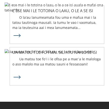
E ESE MAI I LE TOTOINA O LAAU, O LE A SE ISI
AUALA E MAFAI ONA TATOU "FA'ALAUOLA" AI LO
O la'au lanumeamata fou uma e mafua mai i la
TATOU PANETA?
tatou tautinoga mausali. Ia tumu le vao i vaomatua,
ma ia teuteuina aai i mea lanumeamata...
UA MATOU TOE FOʻI MAI. SILI ATU NAI LO SE ISI
LAVA TAIMI.
Ua matou toe foʻi i le ofisa pe a maeʻa le malologa
o aso malolo ma ua matou sauni e fesoasoani!