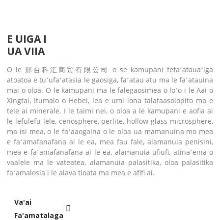
E UIGA I
UA VIIA
O le 邢台科汇商贸有限公司 o se kamupani fefaʻatauaʻiga
atoatoa e tuʻufaʻatasia le gaosiga, faʻatau atu ma le faʻatauina
mai o oloa. O le kamupani ma le falegaosimea o loʻo i le Aai o
Xingtai, Itumalo o Hebei, lea e umi lona talafaasolopito ma e
tele ai minerale. I le taimi nei, o oloa a le kamupani e aofia ai
le lefulefu lele, cenosphere, perlite, hollow glass microsphere,
ma isi mea, o le faʻaaogaina o le oloa ua mamanuina mo mea
e faʻamafanafana ai le ea, mea fau fale, alamanuia penisini,
mea e faʻamafanafana ai le ea, alamanuia ufiufi, atinaʻeina o
vaalele ma le vateatea, alamanuia palasitika, oloa palasitika
faʻamalosia i le alava tioata ma mea e afifi ai.
Va'ai
Fa'amatalaga